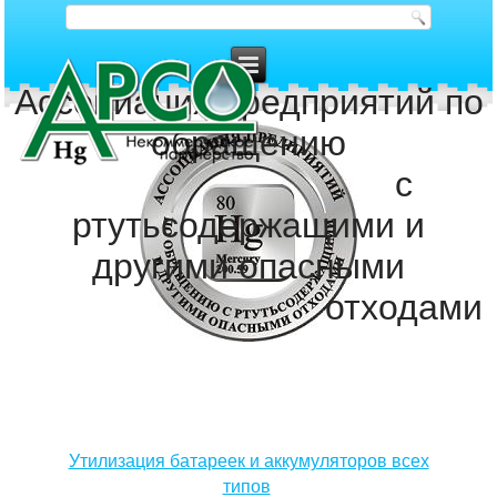
Ассоциация предприятий по
обращению
с
ртутьсодержащими и
другими опасными
отходами
Утилизация батареек и аккумуляторов всех
типов