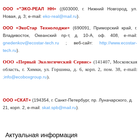
ООО «"ЭКО-РЕАЛ НН»
((603000, г. Нижний Новгород, ул.
Новая, д. 3; e-mail:
eko-real@mail.ru
).
ООО «ЭкоСтар Технолоджи»
(690091, Приморский край, г.
Владивосток, Океанский пр-т, д. 10-А, оф. 408, е-mail:
gnedenkov@ecostar-tech.ru
; веб-сайт:
http://www.ecostar-
tech.ru
).
ООО «Первый Экологический Сервис»
(141407, Московская
область, г. Химки, ул. Горшина
,
д
. 6,
корп
. 2,
пом
. 38, e-mail:
;
info@ecoboxgroup.ru
).
ООО «СКАТ»
(194354, г. Санкт-Петербург, пр. Луначарского, д.
21, корп. 2,
e-mail:
skat.spb@mail.ru
).
Актуальная информация