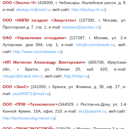
ООО «Эколог-Ч»
(428000, г. Чебоксары, Ишлейское шоссе, д. 8;
e-mail:
ekolog-ch@mail.ru
; веб-сайт:
http://ekolog-ch.ru
).
ООО «НИПИ холдинг «Энерготех»
(107392, г. Москва, ул.
Просторная д. 7, стр. 1; e-mail:
latspses@yandex.ru
).
ОАО «Управление отходами»
(127287, г. Москва, ул. 2-я
Хуторская, дом 38А, стр. 1; e-mail:
info@controlwaste.ru
; веб-
сайт:
http://www.controlwaste.ru
).
«ИП Митюгин Александр Викторович»
(665708, Иркутская
обл., г. Братск, ул. Южная 20, каб. 420; e-mail:
mitugin@bratsk.net.ru
; веб-сайт:
http://mital.ru
).
ООО «ЭкоС»
(241050, г. Брянск, ул. Фомина, д. 38, оф. 27; e-
mail:
zav200871@mail.ru
).
ООО «ППФ «Техноэколог»
(344029, г. Ростов-на-Дону, ул. 1-й
Конной Армии, 15А, офис 210; e-mail:
te1@aaanet.ru
; веб-сайт:
http://technoecolog.narod.ru
).
ООО «ТРАНСЭКОСТРОЙ»
(105425, г. Москва, Парковая 3-я ул.,