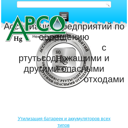
Ассоциация предприятий по
обращению
с
ртутьсодержащими и
другими опасными
отходами
Утилизация батареек и аккумуляторов всех
типов