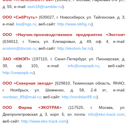
д. 55; e-mail:
sem18@rambler.ru
).
ООО «СибРтуть»
(630027, г. Новосибирск, ул. Тайгинская, д. 3;
e-mail:
kw@ngs.ru
; веб-сайт:
http://www.sibhg.ru
).
ООО «Научно-производственное предприятие «Экотом»
(634012, г. Томск, ул. Елизаровых, д. 49, оф. 4; е-mail:
ecotom@docsis.ru
; веб-сайт:
http://ekotom.far.ru
).
ЗАО «ЮНЭП»
(197110, г. Санкт-Петербург, ул. Пионерская, д.
30, оф. 101; e-mail:
info@unepspb.ru
; веб-сайт:
http://unepspb.ru
).
ООО «Северная звезда»
(629810, Тюменская область, ЯНАО,
г. Ноябрьск, ул. Шевченко, д. 58, 2-й эт.; e-mail:
nordstar_89@mail.ru
; веб-сайт:
http://nordstar89.ru
).
ООО Фирма «ЭКОТРАК»
(117525, г. Москва, ул.
Днепропетровская д. 3, корп. 5; эл. почта:
info@eko-track.com
;
веб-сайт:
http://www.eko-track.com
).