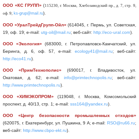
ООО «КС ГРУПП»
(
115230, г. Москва, Хлебозаводский пр., д. 7, стр. 9,
).
оф. 9;
ks-grup@mail.ru
ООО «УралТрейдГрупп-Ойл»
(614045, г. Пермь, ул. Советская,
19, оф. 19; e-mail:
utg-oil@mail.ru
; веб-сайт:
http://eco-ural.com
).
ООО «Экология»
(683000, г. Петропавловск-Камчатский, ул.
Беринга, д. 6, оф. 57, e-mail:
ecology41@mail.ru
; веб-сайт:
http://eco41.ru
).
ООО «ПримТехнополис»
(690017, г. Владивосток, ул.
Окатовая, д. 62; e-mail:
info@primtechnopolis.ru
; веб-сайт:
http://www.primtechnopolis.ru
).
ООО «ХИМЭКОПРОМ»
(119048, г. Москва, Комсомольский
проспект, д. 40/13, стр. 1; e-mail:
sss164@yandex.ru
).
ООО «Центр безопасности промышленных отходов»
(620075, г. Екатеринбург, ул. Пушкина, 9 А; e-mail:
RSO@ru66.ru
;
веб-сайт:
http://www.cbpo-ekt.ru
).