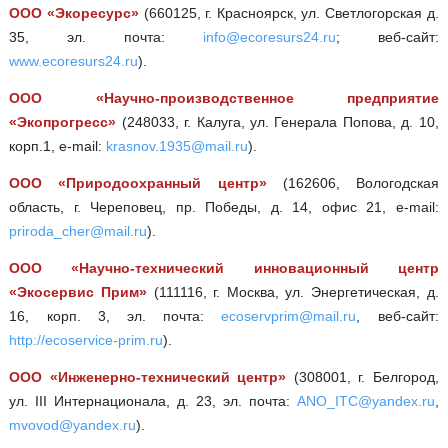
ООО «Экоресурс»
(660125, г. Красноярск, ул. Светлогорская д.
35, эл. почта:
info@ecoresurs24.ru
; веб-сайт:
www.ecoresurs24.ru
).
ООО «Научно-производственное предприятие
«Экопрогресс»
(248033, г. Калуга, ул. Генерала Попова, д. 10,
корп.1, e-mail:
krasnov.1935@mail.ru
).
ООО «Природоохранный центр»
(162606, Вологодская
область, г. Череповец, пр. Победы, д. 14, офис 21, e-mail:
priroda_cher@mail.ru
).
ООО «Научно-технический инновационный центр
«Экосервис Прим»
(111116, г. Москва, ул. Энергетическая, д.
16, корп. 3, эл. почта:
ecoservprim@mail.ru
, веб-сайт:
http://ecoservice-prim.ru
).
ООО «Инженерно-технический центр»
(308001, г. Белгород,
ул. III Интернационала, д. 23, эл. почта:
ANO_ITC@yandex.ru
,
mvovod@yandex.ru
).