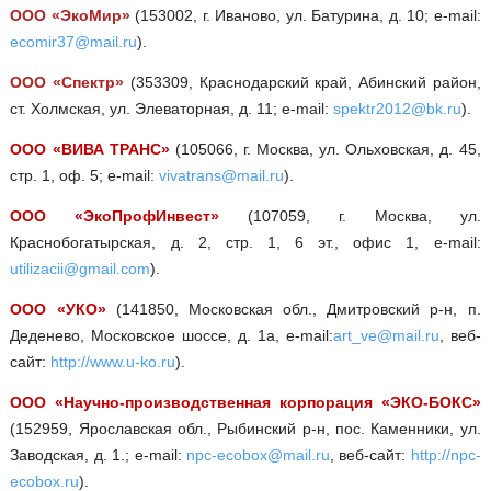
ООО «ЭкоМир»
(153002, г. Иваново, ул. Батурина, д. 10; e-mail:
ecomir37@mail.ru
).
ООО «Спектр»
(353309, Краснодарский край, Абинский район,
ст. Холмская, ул. Элеваторная, д. 11; e-mail:
spektr2012@bk.ru
).
ООО «ВИВА ТРАНС»
(105066, г. Москва, ул. Ольховская, д. 45,
стр. 1, оф. 5; e-mail:
vivatrans@mail.ru
).
ООО «ЭкоПрофИнвест»
(107059, г. Москва, ул.
Краснобогатырская, д. 2, стр. 1, 6 эт., офис 1, e-mail:
utilizacii@gmail.com
).
ООО «УКО»
(141850, Московская обл., Дмитровский р-н, п.
Деденево, Московское шоссе, д. 1а, e-mail:
art_ve@mail.ru
, веб-
сайт:
http://www.u-ko.ru
).
ООО «Научно-производственная корпорация «ЭКО-БОКС»
(152959, Ярославская обл., Рыбинский р-н, пос. Каменники, ул.
Заводская, д. 1.; e-mail:
npc-ecobox@mail.ru
, веб-сайт:
http://npc-
ecobox.ru
).