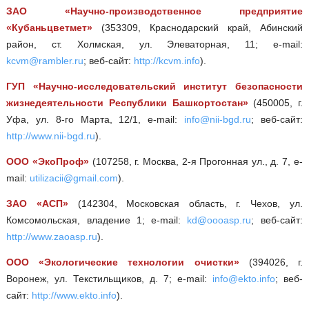
ЗАО «Научно-производственное предприятие
«Кубаньцветмет»
(353309, Краснодарский край, Абинский
район, ст. Холмская, ул. Элеваторная, 11; e-mail:
kcvm@rambler.ru
; веб-сайт:
http://kcvm.info
).
ГУП «Научно-исследовательский институт безопасности
жизнедеятельности Республики Башкортостан»
(450005, г.
Уфа, ул. 8-го Марта, 12/1, e-mail:
info@nii-bgd.ru
; веб-сайт:
http://www.nii-bgd.ru
).
ООО «ЭкоПроф»
(107258, г. Москва, 2-я Прогонная ул., д. 7, e-
mail:
utilizacii@gmail.com
).
ЗАО «АСП»
(142304, Московская область, г. Чехов, ул.
Комсомольская, владение 1; e-mail:
kd@oooasp.ru
; веб-сайт:
http://www.zaoasp.ru
).
ООО «Экологические технологии очистки»
(394026, г.
Воронеж, ул. Текстильщиков, д. 7; e-mail:
info@ekto.info
; веб-
сайт:
http://www.ekto.info
).